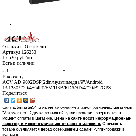
Отложить
Отложено
Артикул
126253
15 520
руб.
/шт
Есть в наличии
-
+
В корзину
ACV AD-9002DSP(2din/мультимедиа/9"/Android
13/1280*720/4+64Гб/FM/USB/RDS/SD/4*50/BT/GPS
Поделиться
Сайт avtomaster54.ru является онлайн-витриной розничных магазинов
"Автомастер". Сделка розничной купли-продажи совершается в
момент оплаты в магазине.
Цена на сайте носит информационный
характер и может отличаться от цены в магазине.
Стоимость
товара объявляется перед совершением сделки купли-продажи в
магазине
.