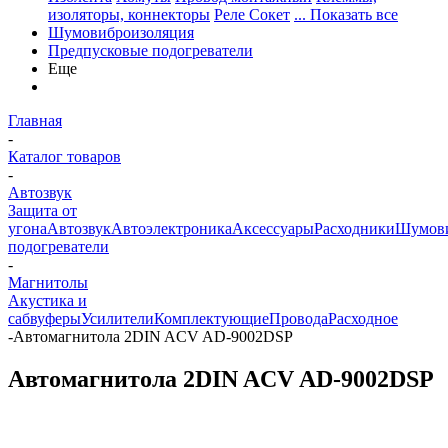
изоляторы, коннекторы
Реле Сокет
... Показать все
Шумовиброизоляция
Предпусковые подогреватели
Еще
Главная
-
Каталог товаров
-
Автозвук
Защита от
угона
Автозвук
Автоэлектроника
Аксессуары
Расходники
Шумови
подогреватели
-
Магнитолы
Акустика и
сабвуферы
Усилители
Комплектующие
Провода
Расходное
-
Автомагнитола 2DIN ACV AD-9002DSP
Автомагнитола 2DIN ACV AD-9002DSP