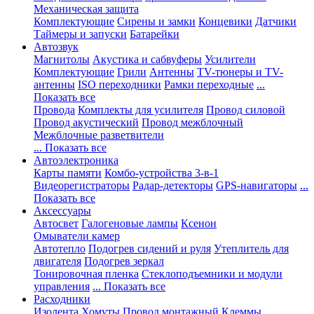
Механическая защита
Комплектующие
Сирены и замки
Концевики
Датчики
Таймеры и запуски
Батарейки
Автозвук
Магнитолы
Акустика и сабвуферы
Усилители
Комплектующие
Грили
Антенны
TV-тюнеры и TV-
антенны
ISO переходники
Рамки переходные
...
Показать все
Провода
Комплекты для усилителя
Провод силовой
Провод акустический
Провод межблочный
Межблочные разветвители
... Показать все
Автоэлектроника
Карты памяти
Комбо-устройства 3-в-1
Видеорегистраторы
Радар-детекторы
GPS-навигаторы
...
Показать все
Аксессуары
Автосвет
Галогеновые лампы
Ксенон
Омыватели камер
Автотепло
Подогрев сидений и руля
Утеплитель для
двигателя
Подогрев зеркал
Тонировочная пленка
Стеклоподъемники и модули
управления
... Показать все
Расходники
Изолента
Хомуты
Провод монтажный
Клеммы,