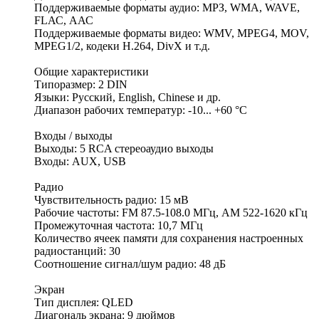
Поддерживаемые форматы аудио: МРЗ, WMA, WAVE,
FLАС, ААС
Поддерживаемые форматы видео: WMV, MPEG4, MOV,
MPEG1/2, кодеки Н.264, DivX и т.д.
Общие характеристики
Типоразмер: 2 DIN
Языки: Русский, English, Chinese и др.
Диапазон рабочих температур: -10... +60 °С
Входы / выходы
Выходы: 5 RCA стереоаудио выходы
Входы: AUX, USB
Радио
Чувствительность радио: 15 мВ
Рабочие частоты: FM 87.5-108.0 МГц, АМ 522-1620 кГц
Промежуточная частота: 10,7 МГц
Количество ячеек памяти для сохранения настроенных
радиостанций: 30
Соотношение сигнал/шум радио: 48 дБ
Экран
Тип дисплея: QLED
Диагональ экрана: 9 дюймов