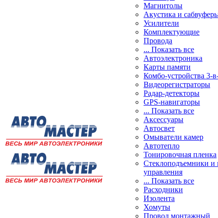
Магнитолы
Акустика и сабвуфер
Усилители
Комплектующие
Провода
... Показать все
Автоэлектроника
Карты памяти
Комбо-устройства 3-в
Видеорегистраторы
Радар-детекторы
GPS-навигаторы
... Показать все
Аксессуары
Автосвет
Омыватели камер
Автотепло
Тонировочная пленка
Стеклоподъемники и 
управления
... Показать все
Расходники
Изолента
Хомуты
Провод монтажный