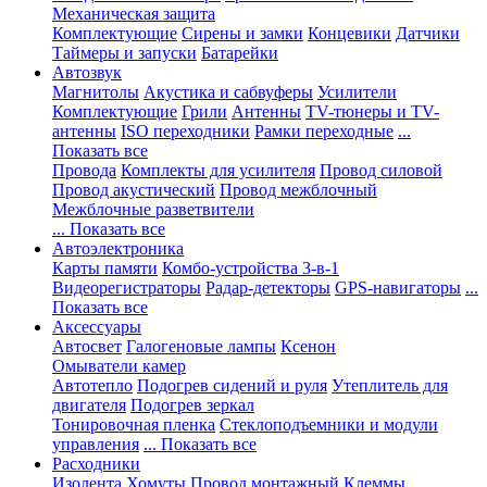
Механическая защита
Комплектующие
Сирены и замки
Концевики
Датчики
Таймеры и запуски
Батарейки
Автозвук
Магнитолы
Акустика и сабвуферы
Усилители
Комплектующие
Грили
Антенны
TV-тюнеры и TV-
антенны
ISO переходники
Рамки переходные
...
Показать все
Провода
Комплекты для усилителя
Провод силовой
Провод акустический
Провод межблочный
Межблочные разветвители
... Показать все
Автоэлектроника
Карты памяти
Комбо-устройства 3-в-1
Видеорегистраторы
Радар-детекторы
GPS-навигаторы
...
Показать все
Аксессуары
Автосвет
Галогеновые лампы
Ксенон
Омыватели камер
Автотепло
Подогрев сидений и руля
Утеплитель для
двигателя
Подогрев зеркал
Тонировочная пленка
Стеклоподъемники и модули
управления
... Показать все
Расходники
Изолента
Хомуты
Провод монтажный
Клеммы,