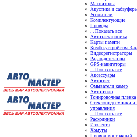
Магнитолы
Акустика и сабвуфер
Усилители
Комплектующие
Провода
... Показать все
Автоэлектроника
Карты памяти
Комбо-устройства 3-в
Видеорегистраторы
Радар-детекторы
GPS-навигаторы
... Показать все
Аксессуары
Автосвет
Омыватели камер
Автотепло
Тонировочная пленка
Стеклоподъемники и 
управления
... Показать все
Расходники
Изолента
Хомуты
Провод монтажный