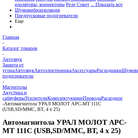
изоляторы, коннекторы
Реле Сокет
... Показать все
Шумовиброизоляция
Предпусковые подогреватели
Еще
Главная
-
Каталог товаров
-
Автозвук
Защита от
угона
Автозвук
Автоэлектроника
Аксессуары
Расходники
Шумови
подогреватели
-
Магнитолы
Акустика и
сабвуферы
Усилители
Комплектующие
Провода
Расходное
-
Автомагнитола УРАЛ МОЛОТ АРС-МТ 111С
(USB,SD/MMC, BT, 4 х 25)
Автомагнитола УРАЛ МОЛОТ АРС-
МТ 111С (USB,SD/MMC, BT, 4 х 25)