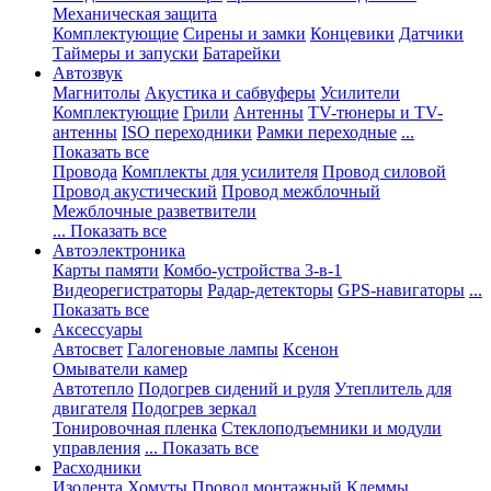
Механическая защита
Комплектующие
Сирены и замки
Концевики
Датчики
Таймеры и запуски
Батарейки
Автозвук
Магнитолы
Акустика и сабвуферы
Усилители
Комплектующие
Грили
Антенны
TV-тюнеры и TV-
антенны
ISO переходники
Рамки переходные
...
Показать все
Провода
Комплекты для усилителя
Провод силовой
Провод акустический
Провод межблочный
Межблочные разветвители
... Показать все
Автоэлектроника
Карты памяти
Комбо-устройства 3-в-1
Видеорегистраторы
Радар-детекторы
GPS-навигаторы
...
Показать все
Аксессуары
Автосвет
Галогеновые лампы
Ксенон
Омыватели камер
Автотепло
Подогрев сидений и руля
Утеплитель для
двигателя
Подогрев зеркал
Тонировочная пленка
Стеклоподъемники и модули
управления
... Показать все
Расходники
Изолента
Хомуты
Провод монтажный
Клеммы,