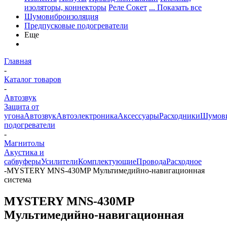
изоляторы, коннекторы
Реле Сокет
... Показать все
Шумовиброизоляция
Предпусковые подогреватели
Еще
Главная
-
Каталог товаров
-
Автозвук
Защита от
угона
Автозвук
Автоэлектроника
Аксессуары
Расходники
Шумови
подогреватели
-
Магнитолы
Акустика и
сабвуферы
Усилители
Комплектующие
Провода
Расходное
-
MYSTERY MNS-430MP Мультимедийно-навигационная
система
MYSTERY MNS-430MP
Мультимедийно-навигационная