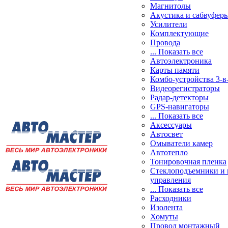
Магнитолы
Акустика и сабвуфер
Усилители
Комплектующие
Провода
... Показать все
Автоэлектроника
Карты памяти
Комбо-устройства 3-в
Видеорегистраторы
Радар-детекторы
GPS-навигаторы
... Показать все
Аксессуары
Автосвет
Омыватели камер
Автотепло
Тонировочная пленка
Стеклоподъемники и 
управления
... Показать все
Расходники
Изолента
Хомуты
Провод монтажный