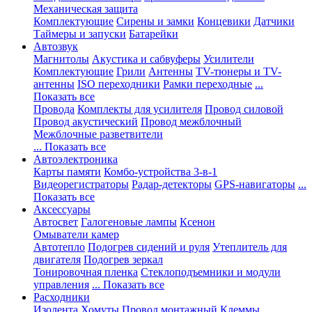
Механическая защита
Комплектующие
Сирены и замки
Концевики
Датчики
Таймеры и запуски
Батарейки
Автозвук
Магнитолы
Акустика и сабвуферы
Усилители
Комплектующие
Грили
Антенны
TV-тюнеры и TV-
антенны
ISO переходники
Рамки переходные
...
Показать все
Провода
Комплекты для усилителя
Провод силовой
Провод акустический
Провод межблочный
Межблочные разветвители
... Показать все
Автоэлектроника
Карты памяти
Комбо-устройства 3-в-1
Видеорегистраторы
Радар-детекторы
GPS-навигаторы
...
Показать все
Аксессуары
Автосвет
Галогеновые лампы
Ксенон
Омыватели камер
Автотепло
Подогрев сидений и руля
Утеплитель для
двигателя
Подогрев зеркал
Тонировочная пленка
Стеклоподъемники и модули
управления
... Показать все
Расходники
Изолента
Хомуты
Провод монтажный
Клеммы,