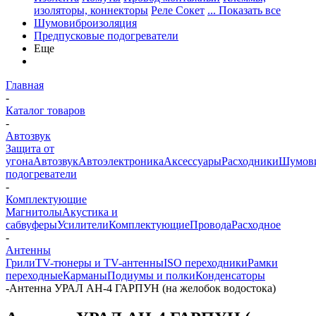
изоляторы, коннекторы
Реле Сокет
... Показать все
Шумовиброизоляция
Предпусковые подогреватели
Еще
Главная
-
Каталог товаров
-
Автозвук
Защита от
угона
Автозвук
Автоэлектроника
Аксессуары
Расходники
Шумови
подогреватели
-
Комплектующие
Магнитолы
Акустика и
сабвуферы
Усилители
Комплектующие
Провода
Расходное
-
Антенны
Грили
TV-тюнеры и TV-антенны
ISO переходники
Рамки
переходные
Карманы
Подиумы и полки
Конденсаторы
-
Антенна УРАЛ АН-4 ГАРПУН (на желобок водостока)