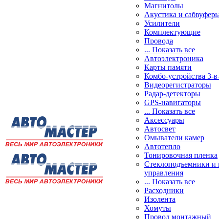
Магнитолы
Акустика и сабвуфер
Усилители
Комплектующие
Провода
... Показать все
Автоэлектроника
Карты памяти
Комбо-устройства 3-в
Видеорегистраторы
Радар-детекторы
GPS-навигаторы
... Показать все
Аксессуары
Автосвет
Омыватели камер
Автотепло
Тонировочная пленка
Стеклоподъемники и 
управления
... Показать все
Расходники
Изолента
Хомуты
Провод монтажный