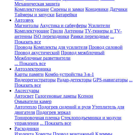
Механическая защита
Комплектующие
Сирены и замки
Концевики
Датчики
Таймеры и запуски
Батарейки
Автозвук
Магнитолы
Акустика и сабвуферы
Усилители
Комплектующие
Грили
Антенны
TV-тюнеры и TV-
антенны
ISO переходники
Рамки переходные
...
Показать все
Провода
Комплекты для усилителя
Провод силовой
Провод акустический
Провод межблочный
Межблочные разветвители
... Показать все
Автоэлектроника
Карты памяти
Комбо-устройства 3-в-1
Видеорегистраторы
Радар-детекторы
GPS-навигаторы
...
Показать все
Аксессуары
Автосвет
Галогеновые лампы
Ксенон
Омыватели камер
Автотепло
Подогрев сидений и руля
Утеплитель для
двигателя
Подогрев зеркал
Тонировочная пленка
Стеклоподъемники и модули
управления
... Показать все
Расходники
Изолента
Хомуты
Провод монтажный
Клеммы,