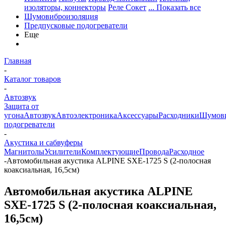
изоляторы, коннекторы
Реле Сокет
... Показать все
Шумовиброизоляция
Предпусковые подогреватели
Еще
Главная
-
Каталог товаров
-
Автозвук
Защита от
угона
Автозвук
Автоэлектроника
Аксессуары
Расходники
Шумови
подогреватели
-
Акустика и сабвуферы
Магнитолы
Усилители
Комплектующие
Провода
Расходное
-
Автомобильная акустика ALPINE SXE-1725 S (2-полосная
коаксиальная, 16,5см)
Автомобильная акустика ALPINE
SXE-1725 S (2-полосная коаксиальная,
16,5см)