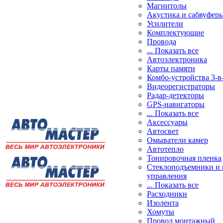
Магнитолы
Акустика и сабвуфер
Усилители
Комплектующие
Провода
... Показать все
Автоэлектроника
Карты памяти
Комбо-устройства 3-в
Видеорегистраторы
Радар-детекторы
GPS-навигаторы
... Показать все
Аксессуары
Автосвет
Омыватели камер
Автотепло
Тонировочная пленка
Стеклоподъемники и 
управления
... Показать все
Расходники
Изолента
Хомуты
Провод монтажный