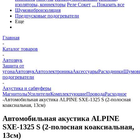
изоляторы, коннекторы
Реле Сокет
... Показать все
Шумовиброизоляция
Предпусковые подогреватели
Еще
Главная
-
Каталог товаров
-
Автозвук
Защита от
угона
Автозвук
Автоэлектроника
Аксессуары
Расходники
Шумови
подогреватели
-
Акустика и сабвуферы
Магнитолы
Усилители
Комплектующие
Провода
Расходное
-
Автомобильная акустика ALPINE SXE-1325 S (2-полосная
коаксиальная, 13см)
Автомобильная акустика ALPINE
SXE-1325 S (2-полосная коаксиальная,
13см)