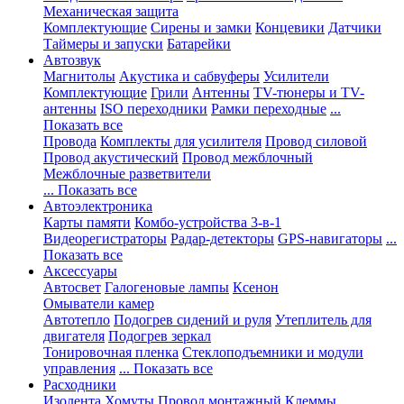
Механическая защита
Комплектующие
Сирены и замки
Концевики
Датчики
Таймеры и запуски
Батарейки
Автозвук
Магнитолы
Акустика и сабвуферы
Усилители
Комплектующие
Грили
Антенны
TV-тюнеры и TV-
антенны
ISO переходники
Рамки переходные
...
Показать все
Провода
Комплекты для усилителя
Провод силовой
Провод акустический
Провод межблочный
Межблочные разветвители
... Показать все
Автоэлектроника
Карты памяти
Комбо-устройства 3-в-1
Видеорегистраторы
Радар-детекторы
GPS-навигаторы
...
Показать все
Аксессуары
Автосвет
Галогеновые лампы
Ксенон
Омыватели камер
Автотепло
Подогрев сидений и руля
Утеплитель для
двигателя
Подогрев зеркал
Тонировочная пленка
Стеклоподъемники и модули
управления
... Показать все
Расходники
Изолента
Хомуты
Провод монтажный
Клеммы,