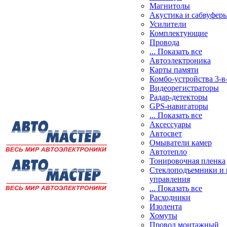
Магнитолы
Акустика и сабвуфер
Усилители
Комплектующие
Провода
... Показать все
Автоэлектроника
Карты памяти
Комбо-устройства 3-в
Видеорегистраторы
Радар-детекторы
GPS-навигаторы
... Показать все
Аксессуары
Автосвет
Омыватели камер
Автотепло
Тонировочная пленка
Стеклоподъемники и 
управления
... Показать все
Расходники
Изолента
Хомуты
Провод монтажный