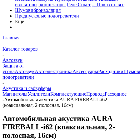
изоляторы, коннекторы
Реле Сокет
... Показать все
Шумовиброизоляция
Предпусковые подогреватели
Еще
Главная
-
Каталог товаров
-
Автозвук
Защита от
угона
Автозвук
Автоэлектроника
Аксессуары
Расходники
Шумови
подогреватели
-
Акустика и сабвуферы
Магнитолы
Усилители
Комплектующие
Провода
Расходное
-
Автомобильная акустика AURA FIREBALL-i62
(коаксиальная, 2-полосная, 16см)
Автомобильная акустика AURA
FIREBALL-i62 (коаксиальная, 2-
полосная, 16см)