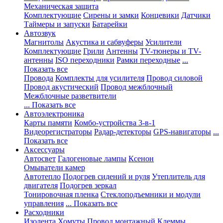
Механическая защита
Комплектующие
Сирены и замки
Концевики
Датчики
Таймеры и запуски
Батарейки
Автозвук
Магнитолы
Акустика и сабвуферы
Усилители
Комплектующие
Грили
Антенны
TV-тюнеры и TV-
антенны
ISO переходники
Рамки переходные
...
Показать все
Провода
Комплекты для усилителя
Провод силовой
Провод акустический
Провод межблочный
Межблочные разветвители
... Показать все
Автоэлектроника
Карты памяти
Комбо-устройства 3-в-1
Видеорегистраторы
Радар-детекторы
GPS-навигаторы
...
Показать все
Аксессуары
Автосвет
Галогеновые лампы
Ксенон
Омыватели камер
Автотепло
Подогрев сидений и руля
Утеплитель для
двигателя
Подогрев зеркал
Тонировочная пленка
Стеклоподъемники и модули
управления
... Показать все
Расходники
Изолента
Хомуты
Провод монтажный
Клеммы,