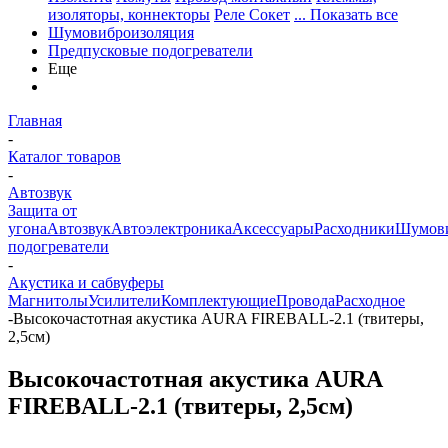
изоляторы, коннекторы
Реле Сокет
... Показать все
Шумовиброизоляция
Предпусковые подогреватели
Еще
Главная
-
Каталог товаров
-
Автозвук
Защита от
угона
Автозвук
Автоэлектроника
Аксессуары
Расходники
Шумови
подогреватели
-
Акустика и сабвуферы
Магнитолы
Усилители
Комплектующие
Провода
Расходное
-
Высокочастотная акустика AURA FIREBALL-2.1 (твитеры,
2,5см)
Высокочастотная акустика AURA
FIREBALL-2.1 (твитеры, 2,5см)