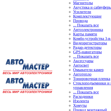
Магнитолы
Акустика и сабвуфер
Усилители
Комплектующие
Провода
... Показать все
Автоэлектроника
Карты памяти
Комбо-устройства 3-в
Видеорегистраторы
Радар-детекторы
GPS-навигаторы
... Показать все
Аксессуары
Автосвет
Омыватели камер
Автотепло
Тонировочная пленка
Стеклоподъемники и 
управления
... Показать все
Расходники
Изолента
Хомуты
Провод монтажный