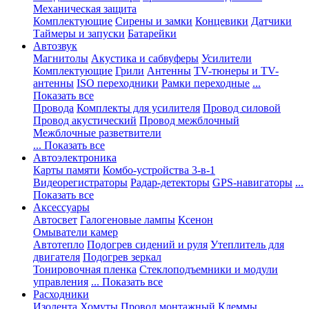
Механическая защита
Комплектующие
Сирены и замки
Концевики
Датчики
Таймеры и запуски
Батарейки
Автозвук
Магнитолы
Акустика и сабвуферы
Усилители
Комплектующие
Грили
Антенны
TV-тюнеры и TV-
антенны
ISO переходники
Рамки переходные
...
Показать все
Провода
Комплекты для усилителя
Провод силовой
Провод акустический
Провод межблочный
Межблочные разветвители
... Показать все
Автоэлектроника
Карты памяти
Комбо-устройства 3-в-1
Видеорегистраторы
Радар-детекторы
GPS-навигаторы
...
Показать все
Аксессуары
Автосвет
Галогеновые лампы
Ксенон
Омыватели камер
Автотепло
Подогрев сидений и руля
Утеплитель для
двигателя
Подогрев зеркал
Тонировочная пленка
Стеклоподъемники и модули
управления
... Показать все
Расходники
Изолента
Хомуты
Провод монтажный
Клеммы,