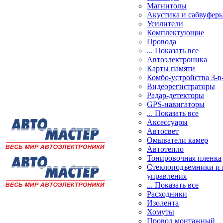
Магнитолы
Акустика и сабвуфер
Усилители
Комплектующие
Провода
... Показать все
Автоэлектроника
Карты памяти
Комбо-устройства 3-в
Видеорегистраторы
Радар-детекторы
GPS-навигаторы
... Показать все
Аксессуары
Автосвет
Омыватели камер
Автотепло
Тонировочная пленка
Стеклоподъемники и 
управления
... Показать все
Расходники
Изолента
Хомуты
Провод монтажный