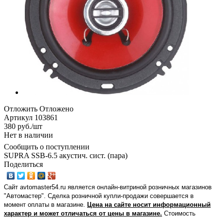
Отложить
Отложено
Артикул
103861
380
руб.
/шт
Нет в наличии
Сообщить о поступлении
SUPRA SSB-6.5 акустич. сист. (пара)
Поделиться
Сайт avtomaster54.ru является онлайн-витриной розничных магазинов
"Автомастер". Сделка розничной купли-продажи совершается в
момент оплаты в магазине.
Цена на сайте носит информационный
характер и может отличаться от цены в магазине.
Стоимость