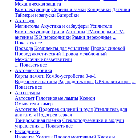
Механическая защита
Комплектующие
Сирены и замки
Концевики
Датчики
Таймеры и запуски
Батарейки
Автозвук
Магнитолы
Акустика и сабвуферы
Усилители
Комплектующие
Грили
Антенны
TV-тюнеры и TV-
антенны
ISO переходники
Рамки переходные
...
Показать все
Провода
Комплекты для усилителя
Провод силовой
Провод акустический
Провод межблочный
Межблочные разветвители
... Показать все
Автоэлектроника
Карты памяти
Комбо-устройства 3-в-1
Видеорегистраторы
Радар-детекторы
GPS-навигаторы
...
Показать все
Аксессуары
Автосвет
Галогеновые лампы
Ксенон
Омыватели камер
Автотепло
Подогрев сидений и руля
Утеплитель для
двигателя
Подогрев зеркал
Тонировочная пленка
Стеклоподъемники и модули
управления
... Показать все
Расходники
Изолента
Хомуты
Провод монтажный
Клеммы,