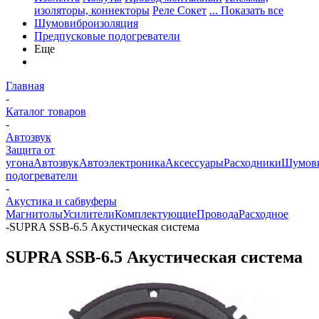
изоляторы, коннекторы
Реле Сокет
... Показать все
Шумовиброизоляция
Предпусковые подогреватели
Еще
Главная
-
Каталог товаров
-
Автозвук
Защита от
угона
Автозвук
Автоэлектроника
Аксессуары
Расходники
Шумови
подогреватели
-
Акустика и сабвуферы
Магнитолы
Усилители
Комплектующие
Провода
Расходное
-
SUPRA SSB-6.5 Акустическая система
SUPRA SSB-6.5 Акустическая система