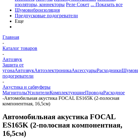
изоляторы, коннекторы
Реле Сокет
... Показать все
Шумовиброизоляция
Предпусковые подогреватели
Еще
Главная
-
Каталог товаров
-
Автозвук
Защита от
угона
Автозвук
Автоэлектроника
Аксессуары
Расходники
Шумови
подогреватели
-
Акустика и сабвуферы
Магнитолы
Усилители
Комплектующие
Провода
Расходное
-
Автомобильная акустика FOCAL ES165K (2-полосная
компонентная, 16,5см)
Автомобильная акустика FOCAL
ES165K (2-полосная компонентная,
16,5см)