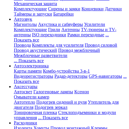
Механическая защита
Комплектующие
Сирены и замки
Концевики
Датчики
Таймеры и запуски
Батарейки
Автозвук
Магнитолы
Акустика и сабвуферы
Усилители
Комплектующие
Грили
Антенны
TV-тюнеры и TV-
антенны
ISO переходники
Рамки переходные
...
Показать все
Провода
Комплекты для усилителя
Провод силовой
Провод акустический
Провод межблочный
Межблочные разветвители
... Показать все
Автоэлектроника
Карты памяти
Комбо-устройства 3-в-1
Видеорегистраторы
Радар-детекторы
GPS-навигаторы
...
Показать все
Аксессуары
Автосвет
Галогеновые лампы
Ксенон
Омыватели камер
Автотепло
Подогрев сидений и руля
Утеплитель для
двигателя
Подогрев зеркал
Тонировочная пленка
Стеклоподъемники и модули
управления
... Показать все
Расходники
Изолента
Хомуты
Провод монтажный
Клеммы,