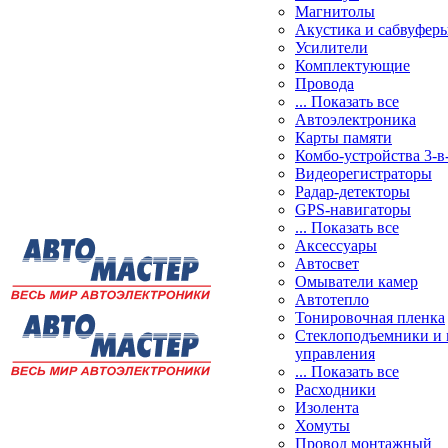
Магнитолы
Акустика и сабвуфер
Усилители
Комплектующие
Провода
... Показать все
Автоэлектроника
Карты памяти
Комбо-устройства 3-в
Видеорегистраторы
Радар-детекторы
GPS-навигаторы
... Показать все
Аксессуары
Автосвет
Омыватели камер
Автотепло
Тонировочная пленка
Стеклоподъемники и 
управления
... Показать все
Расходники
Изолента
Хомуты
Провод монтажный